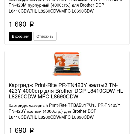
TN-423M пурпурный (4000стр.) для Brother DCP
L8410CDW/HL L8260CDW/MFC L8690CDW
1 690
p
В корзину
Отложить
Картридж Print-Rite PR-TN423Y желтый TN-
423Y 4000стр для Brother DCP L8410CDW HL
L8260CDW MFC L8690CDW
Картридж лазерный Print-Rite TFBAB3YPU1J PR-TN423Y
TN-423Y желтый (4000стр.) для Brother DCP
L8410CDW/HL L8260CDW/MFC L8690CDW
1 690
p