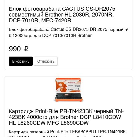
Блок фотобарабана CACTUS CS-DR2075
совместимый Brother HL-2030R, 2070NR,
DCP-7010R, MFC-7420R
Блок фотобарабана Cactus CS-DR2075 DR-2075 черный ч/
б:12000стр. для DCP 7010/7010R Brother
990
p
В корзину
Отложить
Картридж Print-Rite PR-TN423BK черный TN-
423BK 4000стр для Brother DCP L8410CDW
HL L8260CDW MFC L8690CDW
Картридж лазерный Print-Rite TFBAB0BPU1J PR-TN423BK