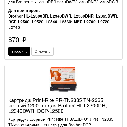
для Brother HL-L2300DR/L2340DWR/L2360DNR/L2365DWR
Для принтеров:
Brother HL-L2300DR, L2340DWR, L2360DNR, L2365DWR;
DCP-L2500, L2520, L2540, L2560; MFC-L2700, L2720,
L2740
870
p
В корзину
Отложить
Картридж Print-Rite PR-TN2335 TN-2335
черный 1200стр для Brother HL-L2300DR,
L2340DWR, DCP-L2500
Картридж лазерный Print-Rite TFBAEJBPU1J PR-TN2335
TN-2335 черный (1200стр.) для Brother DCP