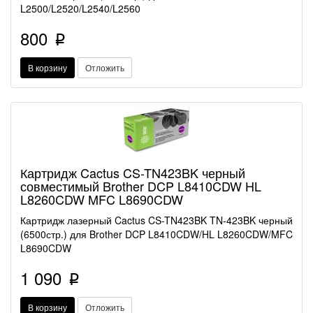
L2500/L2520/L2540/L2560
800
p
В корзину
Отложить
Картридж Cactus CS-TN423BK черный
совместимый Brother DCP L8410CDW HL
L8260CDW MFC L8690CDW
Картридж лазерный Cactus CS-TN423BK TN-423BK черный
(6500стр.) для Brother DCP L8410CDW/HL L8260CDW/MFC
L8690CDW
1 090
p
В корзину
Отложить