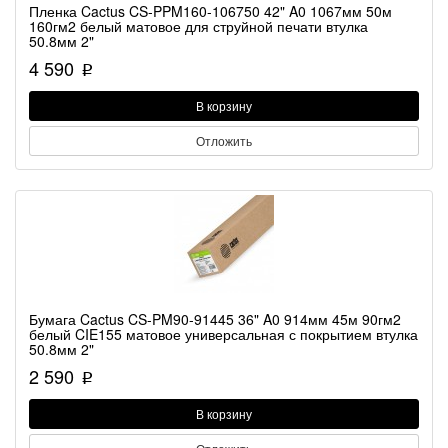
Пленка Cactus CS-PPM160-106750 42" A0 1067мм 50м
160гм2 белый матовое для струйной печати втулка
50.8мм 2"
4 590
p
В корзину
Отложить
Бумага Cactus CS-PM90-91445 36" A0 914мм 45м 90гм2
белый CIE155 матовое универсальная с покрытием втулка
50.8мм 2"
2 590
p
В корзину