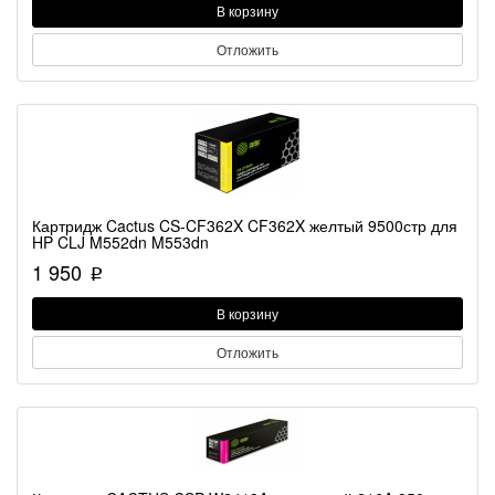
В корзину
Отложить
Картридж Cactus CS-CF362X CF362X желтый 9500стр для
HP CLJ M552dn M553dn
1 950
p
В корзину
Отложить