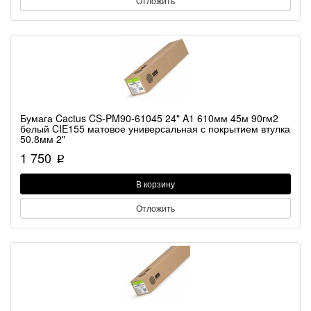
Отложить
Бумага Cactus CS-PM90-61045 24" A1 610мм 45м 90гм2
белый CIE155 матовое универсальная с покрытием втулка
50.8мм 2"
1 750
p
В корзину
Отложить