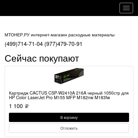
Toggl
naviga
МТОНЕР.РУ интернет-магазин расходные материалы
(499)714-71-04 (977)479-70-91
Сейчас покупают
Картридж CACTUS CSP-W2410A 216A черный 1050стр для
HP Color LaserJet Pro M155 MFP M182nw M183fw
1 100
p
В корзину
Отложить