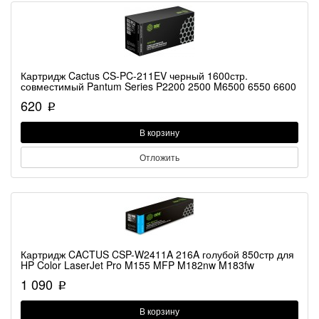
Картридж Cactus CS-PC-211EV черный 1600стр.
совместимый Pantum Series P2200 2500 M6500 6550 6600
620
p
В корзину
Отложить
Картридж CACTUS CSP-W2411A 216A голубой 850стр для
HP Color LaserJet Pro M155 MFP M182nw M183fw
1 090
p
В корзину