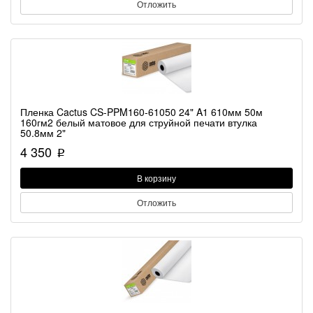
Отложить
Пленка Cactus CS-PPM160-61050 24" A1 610мм 50м
160гм2 белый матовое для струйной печати втулка
50.8мм 2"
4 350
p
В корзину
Отложить