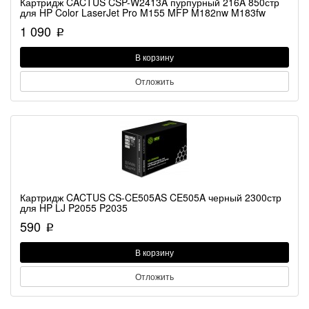
Картридж CACTUS CSP-W2413A пурпурный 216A 850стр
для HP Color LaserJet Pro M155 MFP M182nw M183fw
1 090
p
В корзину
Отложить
Картридж CACTUS CS-CE505AS CE505A черный 2300стр
для HP LJ P2055 P2035
590
p
В корзину
Отложить