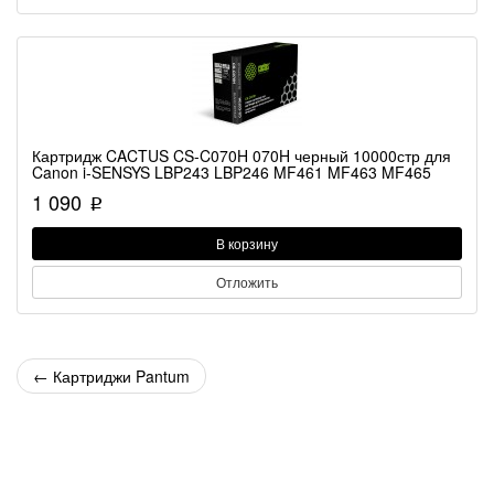
Картридж CACTUS CS-C070H 070H черный 10000стр для
Canon i-SENSYS LBP243 LBP246 MF461 MF463 MF465
1 090
p
В корзину
Отложить
←
Картриджи Pantum