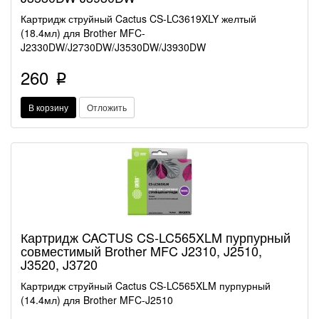
Картридж струйный Cactus CS-LC3619XLY желтый
(18.4мл) для Brother MFC-
J2330DW/J2730DW/J3530DW/J3930DW
260
p
В корзину
Отложить
Картридж CACTUS CS-LC565XLM пурпурный
совместимый Brother MFC J2310, J2510,
J3520, J3720
Картридж струйный Cactus CS-LC565XLM пурпурный
(14.4мл) для Brother MFC-J2510