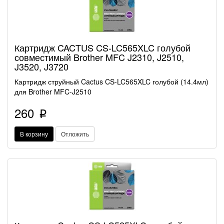
Картридж CACTUS CS-LC565XLC голубой
совместимый Brother MFC J2310, J2510,
J3520, J3720
Картридж струйный Cactus CS-LC565XLC голубой (14.4мл)
для Brother MFC-J2510
260
p
В корзину
Отложить