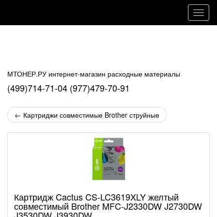
Навиг
МТОНЕР.РУ интернет-магазин расходные материалы
(499)714-71-04 (977)479-70-91
←
Картриджи совместимые Brother струйные
Картридж Cactus CS-LC3619XLY желтый
совместимый Brother MFC-J2330DW J2730DW
J3530DW J3930DW