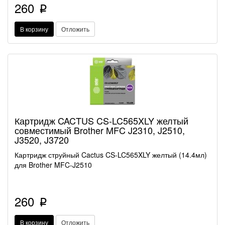
260
p
В корзину
Отложить
Картридж CACTUS CS-LC565XLY желтый
совместимый Brother MFC J2310, J2510,
J3520, J3720
Картридж струйный Cactus CS-LC565XLY желтый (14.4мл)
для Brother MFC-J2510
260
p
В корзину
Отложить