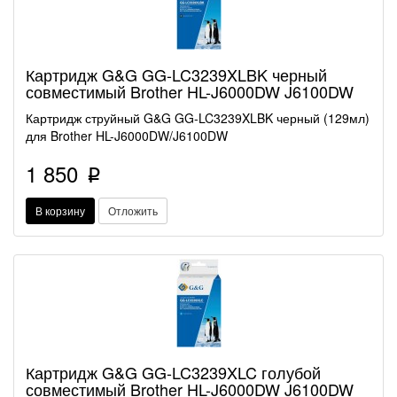
Картридж G&G GG-LC3239XLBK черный
совместимый Brother HL-J6000DW J6100DW
Картридж струйный G&G GG-LC3239XLBK черный (129мл)
для Brother HL-J6000DW/J6100DW
1 850
p
В корзину
Отложить
Картридж G&G GG-LC3239XLC голубой
совместимый Brother HL-J6000DW J6100DW