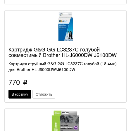
Картридж G&G GG-LC3237C голубой
совместимый Brother HL-J6000DW J6100DW
Картридж струйный G&G GG-LC3237C голубой (18.4мл)
для Brother HL-J6000DW/J6100DW
770
p
В корзину
Отложить