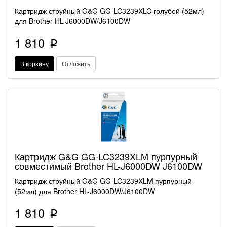
Картридж струйный G&G GG-LC3239XLC голубой (52мл)
для Brother HL-J6000DW/J6100DW
1 810
p
В корзину
Отложить
Картридж G&G GG-LC3239XLM пурпурный
совместимый Brother HL-J6000DW J6100DW
Картридж струйный G&G GG-LC3239XLM пурпурный
(52мл) для Brother HL-J6000DW/J6100DW
1 810
p