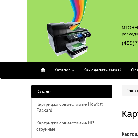
МТОНЕР
расход
(499)7
Каталог
Как сделать заказ?
Опл
Глав
Каталог
Картриджи совместимые Hewlett
Кар
Packard
Картриджи совместимые HP
струйные
Картри