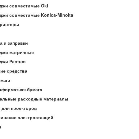
джи совместимые Oki
джи совместимые Konica-Minolta
ринтеры
а и заправки
джи матричные
джи Pantum
ие средства
мага
форматная бумага
альные расходные материалы
 для проекторов
ивание электростанций
ы