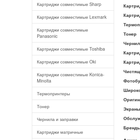
Картриджи совместимые Sharp
Картри
Картри
Картриджи совместимые Lexmark
Термоп
Картриджи совместимые
Тонер
Panasonic
Чернил
Картриджи совместимые Toshiba
Картри
Картриджи совместимые Oki
Картри
Чистящ
Картриджи совместимые Konica-
Minolta
Фотобу
Широко
Термопринтеры
Оригин
Тонер
Экраны
Обслуж
Чернила и заправки
Бренд
Картриджи матричные