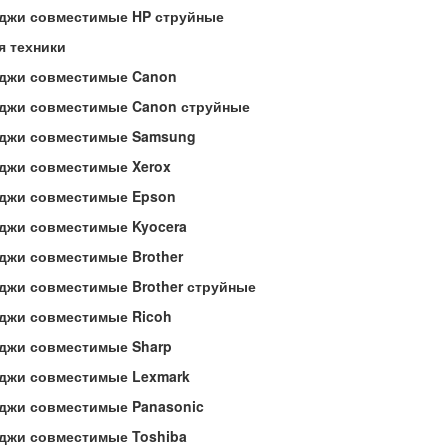
джи совместимые HP струйные
я техники
джи совместимые Canon
джи совместимые Canon струйные
джи совместимые Samsung
джи совместимые Xerox
джи совместимые Epson
джи совместимые Kyocera
джи совместимые Brother
джи совместимые Brother струйные
джи совместимые Ricoh
джи совместимые Sharp
джи совместимые Lexmark
джи совместимые Panasonic
джи совместимые Toshiba