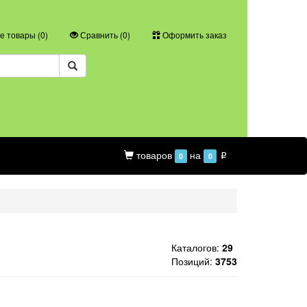
 товары (
0
)
Сравнить (
0
)
Оформить заказ
товаров
на
0
0
p
Каталогов:
29
Позиций:
3753