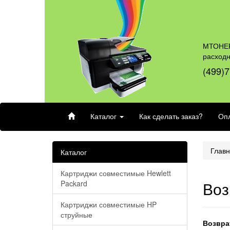
МТОНЕР
расход
(499)7
Каталог
Как сделать заказ?
Опл
Глав
Каталог
Картриджи совместимые Hewlett
Воз
Packard
Картриджи совместимые HP
струйные
Возвра