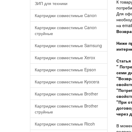
К товар
ЗИП для техники
потреби
Для офо
Картриджи совместимые Canon
необход
на emai
Картриджи совместимые Canon
Возвра
струйные
Ниже п
Картриджи совместимые Samsung
интерне
Картриджи совместимые Xerox
Статья
" Потре
Картриджи совместимые Epson
семи дн
"Возвр
Картриджи совместимые Kyocera
свойст
"Потре
Картриджи совместимые Brother
свойст
"При о
Картриджи совместимые Brother
догово
струйные
через 
Картриджи совместимые Ricoh
В момен
подпись