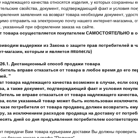
у надлежащего качества относятся изделия, у которых сохранены е
тельские свойства, документ, подтверждающий факт и условия поку
рмления заявления на возврат товара необходим документ, удост
имо отправить на электронную почту нашего интернет-магазина, о
l, указанный при оформлении заказа на сайте.
т товара осуществляется покупателем САМОСТОЯТЕЛЬНО в о
риводим выдержки из Закона о защите прав потребителей в ча
т-магазин, которым и является mtoner.ru)
 26.1. Дистанционный способ продажи товара
битель вправе отказаться от товара в любое время до его пер
ей. "
ат товара надлежащего качества возможен в случае, если со
ва, а также документ, подтверждающий факт и условия покупки
битель не вправе отказаться от товара надлежащего качест
ва
если указанный товар может быть использован исключите
,
тказе потребителя от товара продавец должен возвратить ем
ру, за исключением расходов продавца на доставку от потреб
десять дней со дня предъявления потребителем соответствую
т передачи Вам товара курьерами доставки Вы должны проверить в
 на бланке заказа в графе "Получил".