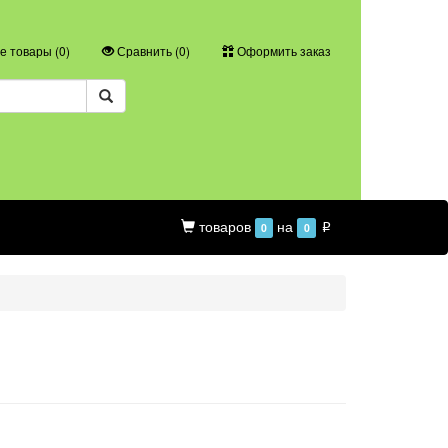
 товары (
0
)
Сравнить (
0
)
Оформить заказ
товаров
на
0
0
p