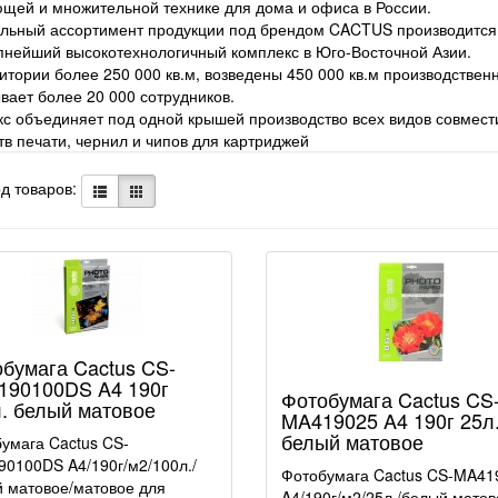
щей и множительной технике для дома и офиса в России.
льный ассортимент продукции под брендом CACTUS производится на
пнейший высокотехнологичный комплекс в Юго-Восточной Азии.
итории более 250 000 кв.м, возведены 450 000 кв.м производстве
вает более 20 000 сотрудников.
с объединяет под одной крышей производство всех видов совмес
тв печати, чернил и чипов для картриджей
д товаров:
бумага Cactus CS-
190100DS A4 190г
Фотобумага Cactus CS
. белый матовое
MA419025 A4 190г 25л
белый матовое
умага Cactus CS-
0100DS A4/190г/м2/100л./
Фотобумага Cactus CS-MA41
 матовое/матовое для
A4/190г/м2/25л./белый матов