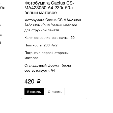
-
Фотобумага Cactus CS-
0л.
MA423050 A4 230г 50л.
белый матовое
Фотобумага Cactus CS-MA423050
/
A4/230г/м2/50л./белый матовое
для струйной печати
ти
Количество листов в пачке: 50
0
Плотность: 230 г/м2
Покрытие первой стороны:
матовое
Стандартный формат (если
соответствует): A4
420
p
В корзину
Отложить