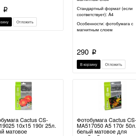
0
Стандартный формат (если
p
соответствует): A4
рзину
Отложить
Особенности: фотобумага с
магнитным слоем
290
p
В корзину
Отложить
бумага Cactus CS-
Фотобумага Cactus CS
9025 10x15 190г 25л.
MA517050 A5 170г 50л
й матовое
белый матовое для