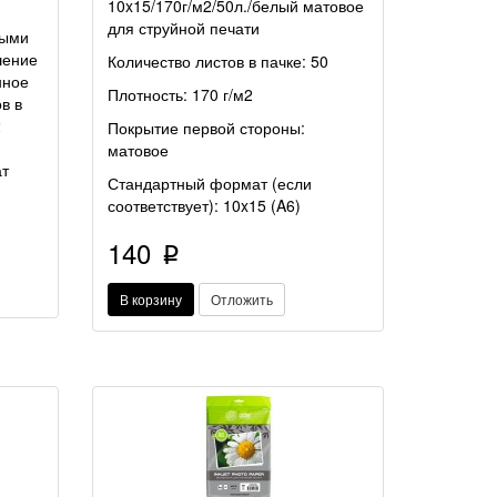
10x15/170г/м2/50л./белый матовое
для струйной печати
ными
шение
Количество листов в пачке: 50
нное
Плотность: 170 г/м2
в в
2
Покрытие первой стороны:
матовое
ат
Стандартный формат (если
соответствует): 10x15
(
A6)
140
p
В корзину
Отложить