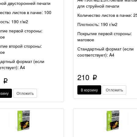
ной двусторонней печати
для струйной печати
ество листов в пачке: 100
Количество листов в пачке: 2
ость: 190 г/м2
Плотность: 190 г/м2
тие первой стороны:
Покрытие первой стороны:
ое
матовое
тие второй стороны:
Стандартный формат (если
ое
соответствует): A4
артный формат (если
етствует): A4
210
p
0
p
В корзину
Отложить
рзину
Отложить