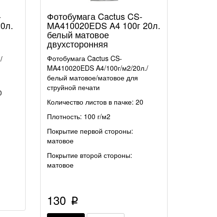
-
Фотобумага Cactus CS-
0л.
MA410020EDS A4 100г 20л.
белый матовое
двухсторонняя
Фотобумага Cactus CS-
/
MA410020EDS A4/100г/м2/20л./
белый матовое/матовое для
струйной печати
0
Количество листов в пачке: 20
Плотность: 100 г/м2
Покрытие первой стороны:
матовое
Покрытие второй стороны:
матовое
130
p