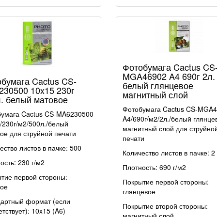
Фотобумага Cactus CS
MGA46902 A4 690г 2л.
бумага Cactus CS-
белый глянцевое
30500 10x15 230г
магнитный слой
. белый матовое
Фотобумага Cactus CS-MGA
умага Cactus CS-MA6230500
A4/690г/м2/2л./белый глянце
/230г/м2/500л./белый
магнитный слой для струйно
ое для струйной печати
печати
ество листов в пачке: 500
Количество листов в пачке: 2
ость: 230 г/м2
Плотность: 690 г/м2
тие первой стороны:
Покрытие первой стороны:
ое
глянцевое
артный формат (если
Покрытие второй стороны:
етствует): 10x15 (A6)
магнитный слой