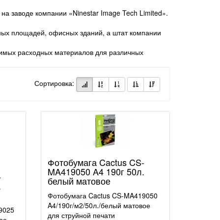
 заводе компании «Ninestar Image Tech Limited».
нных площадей, офисных зданий, а штат компании
тимых расходных материалов для различных
Сортировка:
Фотобумага Cactus CS-
MA419050 A4 190г 50л.
-
белый матовое
.
Фотобумага Cactus CS-MA419050
A4/190г/м2/50л./белый матовое
9025
для струйной печати
ое