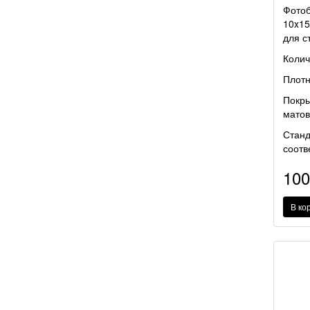
Фотоб
10x15
для с
Колич
Плотн
Покры
матов
Станд
соотв
10
В ко