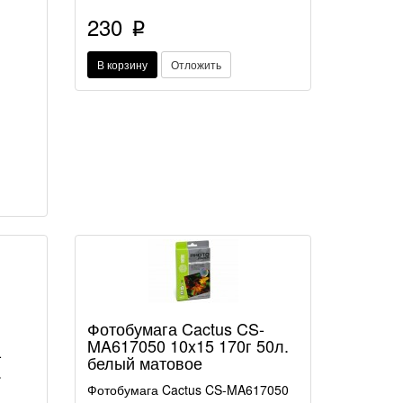
230
p
В корзину
Отложить
Фотобумага Cactus CS-
MA617050 10x15 170г 50л.
-
белый матовое
.
Фотобумага Cactus CS-MA617050