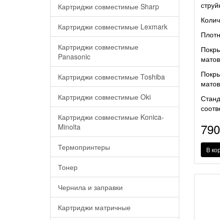
струй
Картриджи совместимые Sharp
Колич
Картриджи совместимые Lexmark
Плотн
Картриджи совместимые
Покры
Panasonic
матов
Покры
Картриджи совместимые Toshiba
матов
Картриджи совместимые Oki
Станд
соотв
Картриджи совместимые Konica-
79
Minolta
Термопринтеры
В ко
Тонер
Чернила и заправки
Картриджи матричные