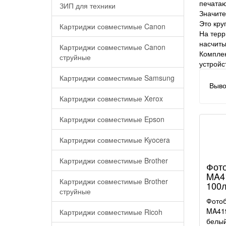
печатаю
ЗИП для техники
Значите
Это кру
Картриджи совместимые Canon
На терр
насчиты
Картриджи совместимые Canon
Комплек
струйные
устройс
Картриджи совместимые Samsung
Выво
Картриджи совместимые Xerox
Картриджи совместимые Epson
Картриджи совместимые Kyocera
Картриджи совместимые Brother
Фото
MA4
Картриджи совместимые Brother
100л
струйные
Фотоб
MA419
Картриджи совместимые Ricoh
белый