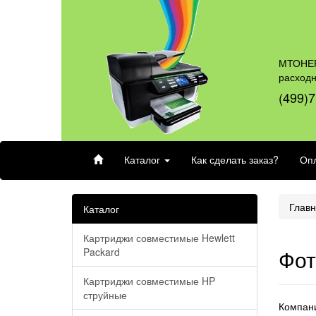
МТОНЕР
расход
(499)7
Каталог
Как сделать заказ?
Опл
Глав
Каталог
Картриджи совместимые Hewlett
Фот
Packard
Картриджи совместимые HP
струйные
Компани