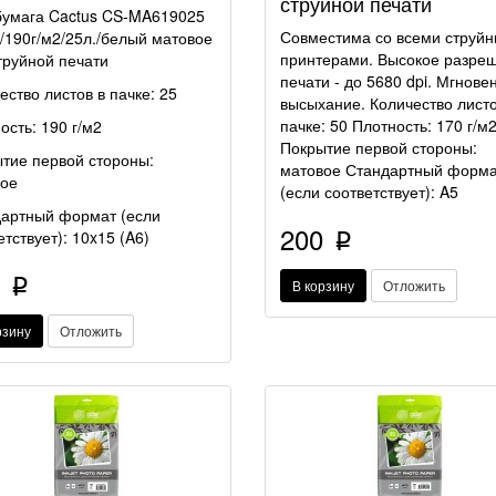
струйной печати
умага Cactus CS-MA619025
Совместима со всеми струй
/190г/м2/25л./белый матовое
принтерами. Высокое разре
труйной печати
печати - до 5680 dpi. Мгнове
ество листов в пачке: 25
высыхание. Количество листо
пачке: 50 Плотность: 170 г/м
ость: 190 г/м2
Покрытие первой стороны:
тие первой стороны:
матовое Стандартный форм
ое
(если соответствует): A5
артный формат (если
200
етствует): 10x15
(
A6)
p
0
p
В корзину
Отложить
рзину
Отложить