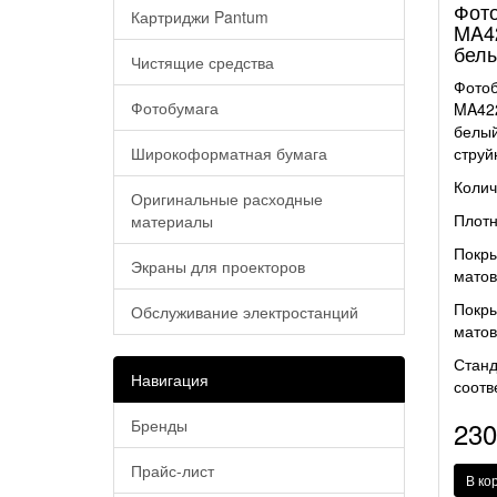
Фото
Картриджи Pantum
MA42
белы
Чистящие средства
Фотоб
Фотобумага
MA422
белый
Широкоформатная бумага
струй
Колич
Оригинальные расходные
Плотн
материалы
Покры
Экраны для проекторов
матов
Покры
Обслуживание электростанций
матов
Станд
Навигация
соотв
Бренды
23
Прайс-лист
В ко