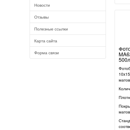
Новости
Отзывы
Полезные ссылки
Карта сайта
Фото
Форма связи
MA62
500л
Фотоб
10x15
матов
Колич
Плотн
Покры
матов
Станд
соотв