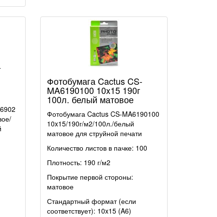
-
Фотобумага Cactus CS-
MA6190100 10x15 190г
100л. белый матовое
46902
Фотобумага Cactus CS-MA6190100
вое/
10x15/190г/м2/100л./белый
й
матовое для струйной печати
Количество листов в пачке: 100
Плотность: 190 г/м2
Покрытие первой стороны:
матовое
Стандартный формат (если
соответствует): 10x15
(
A6)