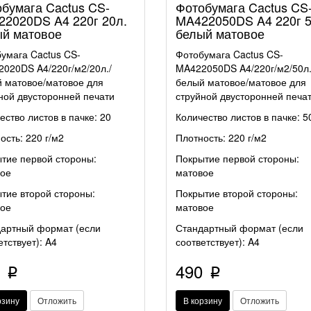
бумага Cactus CS-
Фотобумага Cactus CS
2020DS A4 220г 20л.
MA422050DS A4 220г 5
й матовое
белый матовое
умага Cactus CS-
Фотобумага Cactus CS-
020DS A4/220г/м2/20л.
/
MA422050DS A4/220г/м2/50л.
 матовое/матовое для
белый матовое/матовое для
ной двусторонней печати
струйной двусторонней печа
ество листов в пачке: 20
Количество листов в пачке: 5
ость: 220 г/м2
Плотность: 220 г/м2
тие первой стороны:
Покрытие первой стороны:
ое
матовое
тие второй стороны:
Покрытие второй стороны:
ое
матовое
артный формат (если
Стандартный формат (если
етствует): A4
соответствует): A4
0
490
p
p
рзину
Отложить
В корзину
Отложить