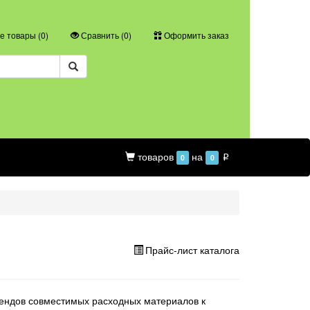
 товары (
0
)
Сравнить (
0
)
Оформить заказ
товаров
на
0
0
p
Прайс-лист каталога
ендов совместимых расходных материалов к