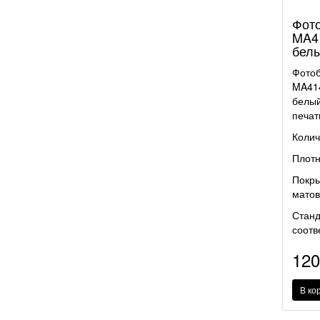
Фото
MA41
белы
Фотоб
MA414
белый
печат
Колич
Плотн
Покры
матов
Станд
соотв
12
В ко