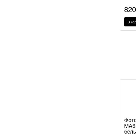
82
В ко
Фото
MA61
белы