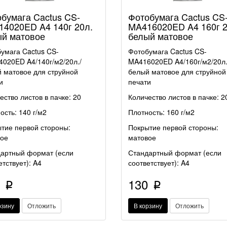
бумага Cactus CS-
Фотобумага Cactus CS
4020ED A4 140г 20л.
MA416020ED A4 160г 2
й матовое
белый матовое
умага Cactus CS-
Фотобумага Cactus CS-
020ED A4/140г/м2/20л./
MA416020ED A4/160г/м2/20л.
 матовое для струйной
белый матовое для струйной
и
печати
ество листов в пачке: 20
Количество листов в пачке: 2
ость: 140 г/м2
Плотность: 160 г/м2
тие первой стороны:
Покрытие первой стороны:
ое
матовое
артный формат (если
Стандартный формат (если
етствует): A4
соответствует): A4
0
130
p
p
рзину
Отложить
В корзину
Отложить