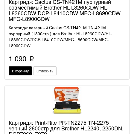
Картридж Cactus CS-TN421M пурпурный
совместимый Brother HL-L8260CDW HL-
L8360CDW DCP-L8410CDW MFC-L8690CDW
MFC-L8900CDW
Картридж лазерный Cactus CS-TN421M TN-421M
пурпурный (1800стр.) для Brother HL-L8260CDW/HL-
L8360CDW/DCP-L8410CDW/MFC-L8690CDW/MFC-
L8900CDW
1 090
p
В корзину
Отложить
Картридж Print-Rite PR-TN2275 TN-2275
черный 2600стр для Brother HL2240, 2250DN,
DCP7060, 7070