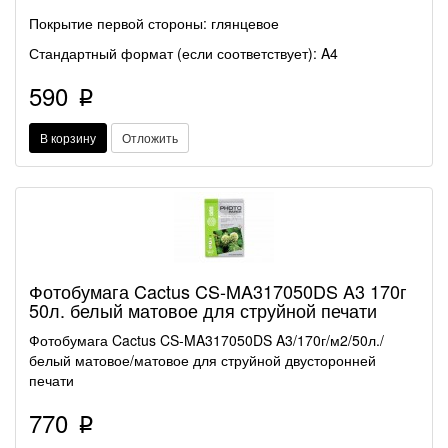
Покрытие первой стороны: глянцевое
Стандартный формат (если соответствует): A4
590
p
В корзину
Отложить
Фотобумага Cactus CS-MA317050DS A3 170г
50л. белый матовое для струйной печати
Фотобумага Cactus CS-MA317050DS A3/170г/м2/50л./
белый матовое/матовое для струйной двусторонней
печати
770
p