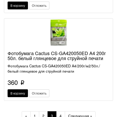
В корзину
Отложить
Фотобумага Cactus CS-GA420050ED A4 200г
50л. белый глянцевое для струйной печати
Фотобумага Cactus CS-GA420050ED A4/200г/м2/50л./
белый глянцевое для струйной печати
360
p
В корзину
Отложить
Previous
Next
«
1
2
3
4
Следующая »