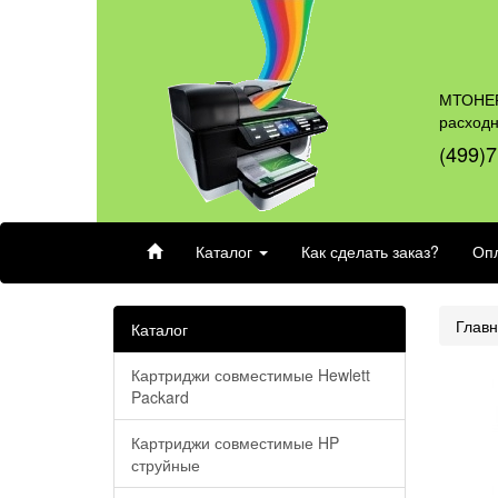
МТОНЕР
расход
(499)7
Каталог
Как сделать заказ?
Опл
Глав
Каталог
Картриджи совместимые Hewlett
Packard
Картриджи совместимые HP
струйные