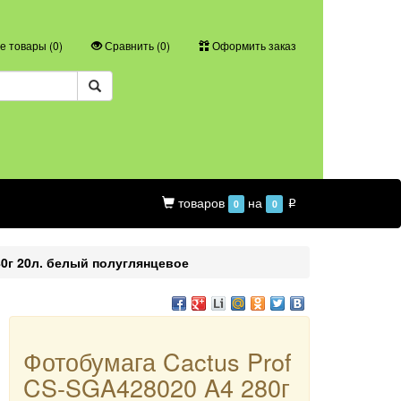
 товары (
0
)
Сравнить (
0
)
Оформить заказ
товаров
на
0
0
p
80г 20л. белый полуглянцевое
Фотобумага Cactus Prof
CS-SGA428020 A4 280г