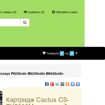
 товары (
0
)
Сравнить (
0
)
Оформить заказ
товаров
на
0
0
p
cosys P6235cdn M6235cidn M6635cidn
Картридж Cactus CS-