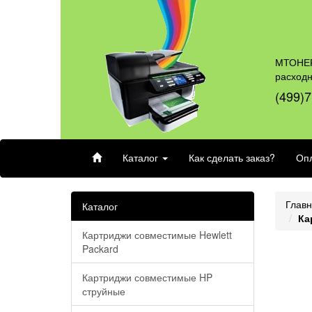
МТОНЕР
расход
(499)7
Каталог
Как сделать заказ?
Опл
Глав
Каталог
Ка
Картриджи совместимые Hewlett
Packard
Картриджи совместимые HP
струйные