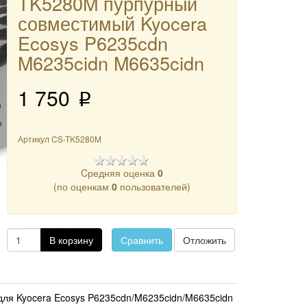
TK5280M пурпурный
совместимый Kyocera
Ecosys P6235cdn
M6235cidn M6635cidn
1 750
p
Артикул
CS-TK5280M
Cредняя оценка
0
(по оценкам
0
пользователей)
В корзину
Сравнить
Отложить
для Kyocera Ecosys P6235cdn/M6235cidn/M6635cidn