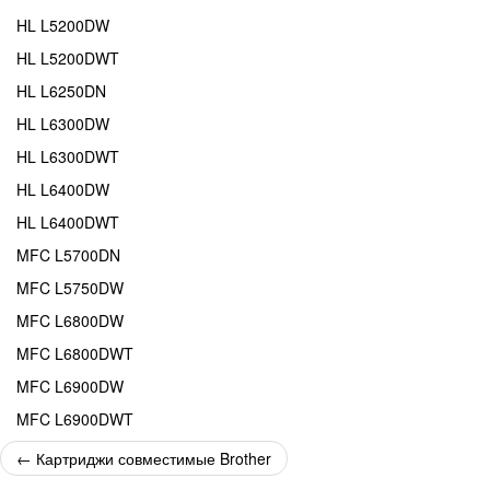
HL L5200DW
HL L5200DWT
HL L6250DN
HL L6300DW
HL L6300DWT
HL L6400DW
HL L6400DWT
MFC L5700DN
MFC L5750DW
MFC L6800DW
MFC L6800DWT
MFC L6900DW
MFC L6900DWT
←
Картриджи совместимые Brother