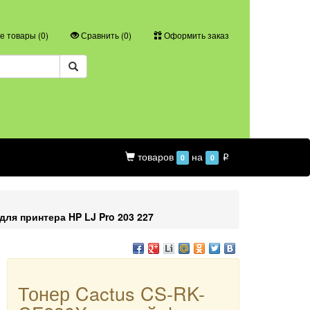
 товары (
0
)
Сравнить (
0
)
Оформить заказ
товаров
на
0
0
p
для принтера HP LJ Pro 203 227
Тонер Cactus CS-RK-