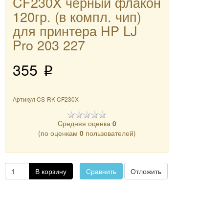
CF230X черный флакон
120гр. (в компл. чип)
для принтера HP LJ
Pro 203 227
355
p
Артикул
CS-RK-CF230X
Cредняя оценка
0
(по оценкам
0
пользователей)
В корзину
Сравнить
Отложить