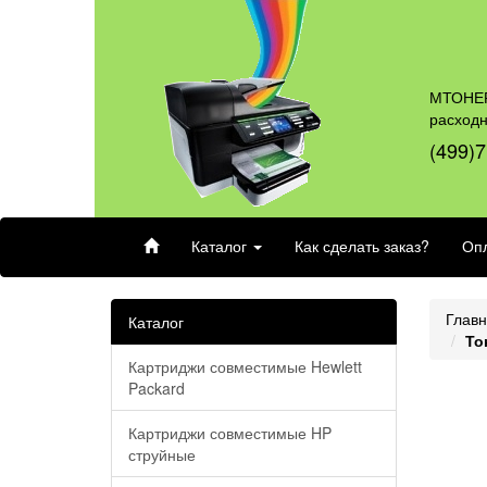
МТОНЕР
расход
(499)7
Каталог
Как сделать заказ?
Опл
Глав
Каталог
То
Картриджи совместимые Hewlett
Packard
Картриджи совместимые HP
струйные