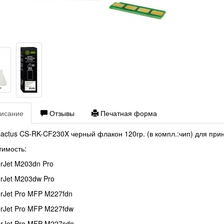
исание
Отзывы
Печатная форма
actus CS-RK-CF230X черный флакон 120гр. (в компл.:чип) для прин
имость:
rJet M203dn Pro
rJet M203dw Pro
rJet Pro MFP M227fdn
rJet Pro MFP M227fdw
rJet Pro MFP M227sdn