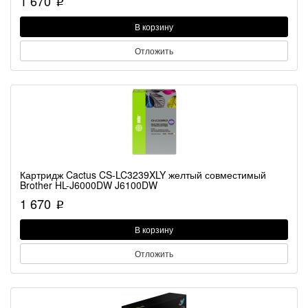
1 670
p
В корзину
Отложить
Картридж Cactus CS-LC3239XLY желтый совместимый
Brother HL-J6000DW J6100DW
1 670
p
В корзину
Отложить