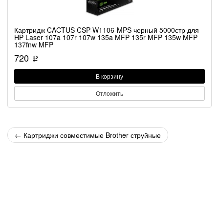
Картридж CACTUS CSP-W1106-MPS черный 5000стр для
HP Laser 107a 107r 107w 135a MFP 135r MFP 135w MFP
137fnw MFP
720
p
В корзину
Отложить
←
Картриджи совместимые Brother струйные