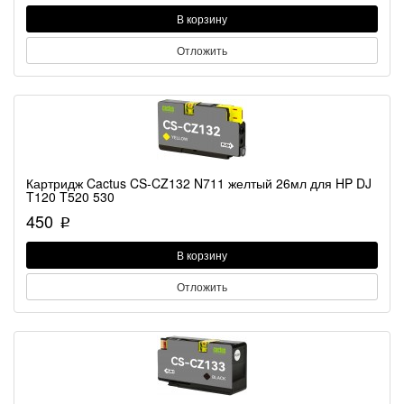
В корзину
Отложить
Картридж Cactus CS-CZ132 N711 желтый 26мл для HP DJ
T120 T520 530
450
p
В корзину
Отложить