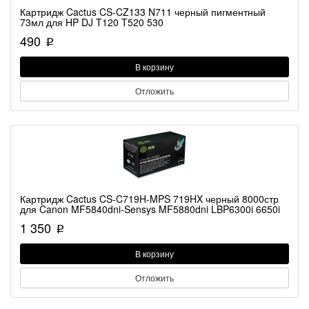
Картридж Cactus CS-CZ133 N711 черный пигментный
73мл для HP DJ T120 T520 530
490
p
В корзину
Отложить
Картридж Cactus CS-C719H-MPS 719HX черный 8000стр
для Canon MF5840dni-Sensys MF5880dni LBP6300i 6650i
1 350
p
В корзину
Отложить