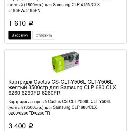
желтый (1800стр.) для Samsung CLP-415N/CLX-
4195FW/4195FN
1 610
p
В корзину
Отложить
Картридж Cactus CS-CLT-Y506L CLT-Y506L
желтый 3500стр для Samsung CLP 680 CLX
6260 6260FD 6260FR
Картридж лазерный Cactus CS-CLT-Y506L CLT-Y506L
желтый (3500стр.) для Samsung CLP 680/CLX
6260/6260FD/6260FR
3 400
p