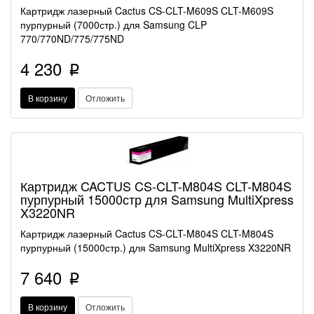
Картридж лазерный Cactus CS-CLT-M609S CLT-M609S
пурпурный (7000стр.) для Samsung CLP
770/770ND/775/775ND
4 230
p
В корзину
Отложить
Картридж CACTUS CS-CLT-M804S CLT-M804S
пурпурный 15000стр для Samsung MultiXpress
X3220NR
Картридж лазерный Cactus CS-CLT-M804S CLT-M804S
пурпурный (15000стр.) для Samsung MultiXpress X3220NR
7 640
p
В корзину
Отложить