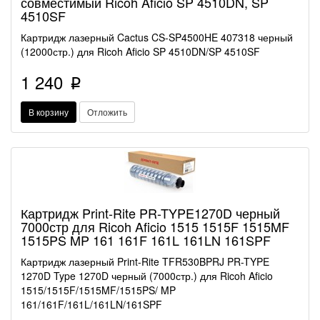
совместимый Ricoh Aficio SP 4510DN, SP
4510SF
Картридж лазерный Cactus CS-SP4500HE 407318 черный
(12000стр.) для Ricoh Aficio SP 4510DN/SP 4510SF
1 240
p
В корзину
Отложить
Картридж Print-Rite PR-TYPE1270D черный
7000стр для Ricoh Aficio 1515 1515F 1515MF
1515PS MP 161 161F 161L 161LN 161SPF
Картридж лазерный Print-Rite TFR530BPRJ PR-TYPE
1270D Type 1270D черный (7000стр.) для Ricoh Aficio
1515/1515F/1515MF/1515PS/ MP
161/161F/161L/161LN/161SPF