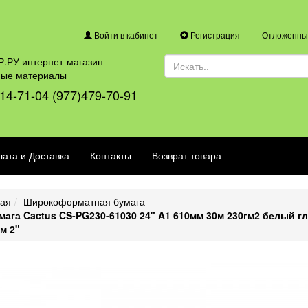
Войти в кабинет
Регистрация
Отложенные
.РУ интернет-магазин
ные материалы
14-71-04 (977)479-70-91
ата и Доставка
Контакты
Возврат товара
ная
Широкоформатная бумага
мага Cactus CS-PG230-61030 24" A1 610мм 30м 230гм2 белый г
м 2"