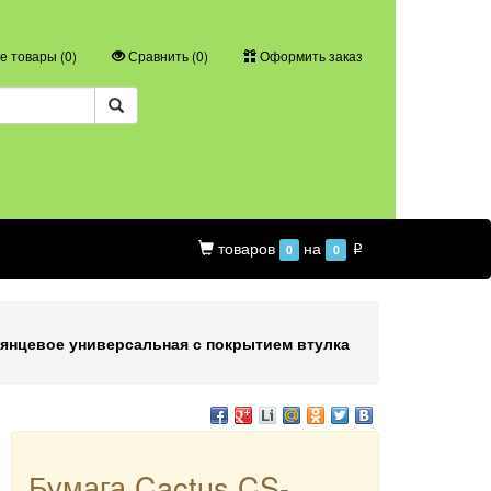
 товары (
0
)
Сравнить (
0
)
Оформить заказ
товаров
на
0
0
p
лянцевое универсальная с покрытием втулка
Бумага Cactus CS-