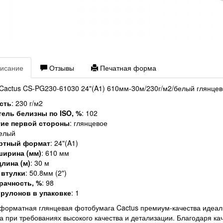
исание
Отзывы
Печатная форма
Cactus CS-PG230-61030 24"(A1) 610мм-30м/230г/м2/белый глянцево
сть
: 230 г/м2
тель белизны по ISO, %
: 102
ие первой стороны
: глянцевое
белый
ртный формат
: 24"(A1)
ширина (мм)
: 610 мм
лина (м)
: 30 м
 втулки
: 50.8мм (2")
рачность, %
: 98
 рулонов в упаковке
: 1
орматная глянцевая фотобумага Cactus премиум-качества идеаль
 при требованиях высокого качества и детализации. Благодаря кач