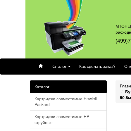
МТОНЕР
расход
(499)7
Каталог
Как сделать заказ?
Опл
Глав
Каталог
Бу
50.8м
Картриджи совместимые Hewlett
Packard
Картриджи совместимые HP
струйные