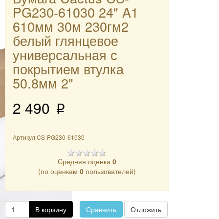
PG230-61030 24" A1
610мм 30м 230гм2
белый глянцевое
универсальная с
покрытием втулка
50.8мм 2"
2 490
p
Артикул
CS-PG230-61030
Cредняя оценка
0
(по оценкам
0
пользователей)
В корзину
Сравнить
Отложить