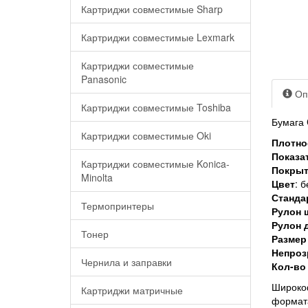
Картриджи совместимые Sharp
Картриджи совместимые Lexmark
Картриджи совместимые
Panasonic
Оп
Картриджи совместимые Toshiba
Бумага 
Картриджи совместимые Oki
Плотно
Показа
Картриджи совместимые Konica-
Покрыт
Minolta
Цвет
: 
Станда
Термопринтеры
Рулон 
Рулон д
Тонер
Размер
Непроз
Чернила и заправки
Кол-во
Широкоф
Картриджи матричные
формата