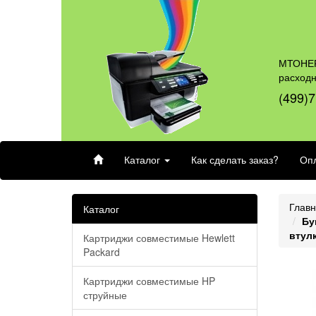
МТОНЕР
расход
(499)7
Каталог
Как сделать заказ?
Опл
Глав
Каталог
Бу
втулк
Картриджи совместимые Hewlett
Packard
Картриджи совместимые HP
струйные