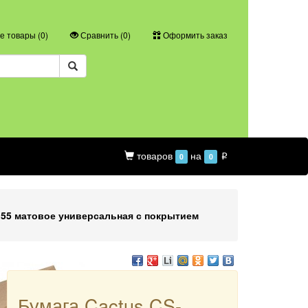
 товары (
0
)
Сравнить (
0
)
Оформить заказ
товаров
на
0
0
p
155 матовое универсальная с покрытием
Бумага Cactus CS-