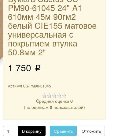
PM90-61045 24" A1
610мм 45м 90гм2
белый CIE155 матовое
универсальная с
покрытием втулка
50.8мм 2"
1 750
p
Артикул
CS-PM90-61045
Cредняя оценка
0
(по оценкам
0
пользователей)
В корзину
Сравнить
Отложить