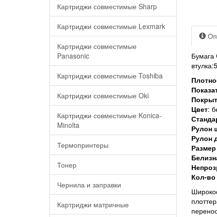
Картриджи совместимые Sharp
Картриджи совместимые Lexmark
Оп
Картриджи совместимые
Panasonic
Бумага 
втулка:
Картриджи совместимые Toshiba
Плотно
Показа
Картриджи совместимые Oki
Покрыт
Цвет
: 
Картриджи совместимые Konica-
Станда
Minolta
Рулон 
Рулон д
Термопринтеры
Размер
Белизна
Тонер
Непроз
Кол-во
Чернила и заправки
Широкоф
плоттер
Картриджи матричные
перенос