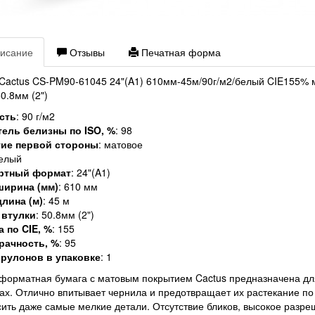
исание
Отзывы
Печатная форма
Cactus CS-PM90-61045 24"(A1) 610мм-45м/90г/м2/белый CIE155% м
50.8мм (2")
сть
: 90 г/м2
тель белизны по ISO, %
: 98
ие первой стороны
: матовое
белый
ртный формат
: 24"(A1)
ширина (мм)
: 610 мм
лина (м)
: 45 м
 втулки
: 50.8мм (2")
 по CIE, %
: 155
рачность, %
: 95
 рулонов в упаковке
: 1
орматная бумага с матовым покрытием Cactus предназначена дл
ах. Отлично впитывает чернила и предотвращает их растекание по 
ить даже самые мелкие детали. Отсутствие бликов, высокое разреш