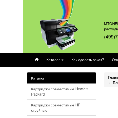
МТОНЕР
расход
(499)7
Каталог
Как сделать заказ?
Опл
Глав
Каталог
Пл
Картриджи совместимые Hewlett
Packard
Картриджи совместимые HP
струйные