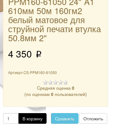
PPM160-61050 24" A1
610мм 50м 160гм2
белый матовое для
струйной печати втулка
50.8мм 2"
4 350
p
Артикул
CS-PPM160-61050
Cредняя оценка
0
(по оценкам
0
пользователей)
В корзину
Сравнить
Отложить