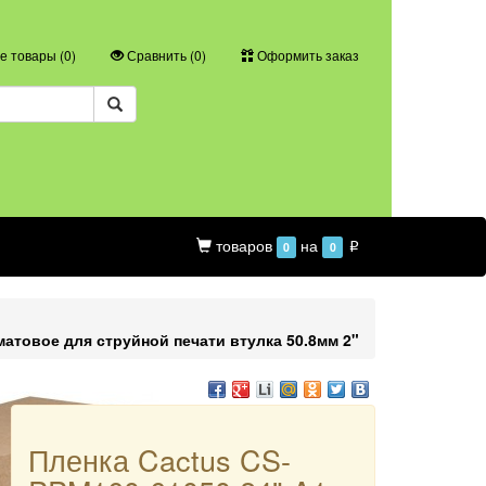
 товары (
0
)
Сравнить (
0
)
Оформить заказ
товаров
на
0
0
p
матовое для струйной печати втулка 50.8мм 2"
Пленка Cactus CS-