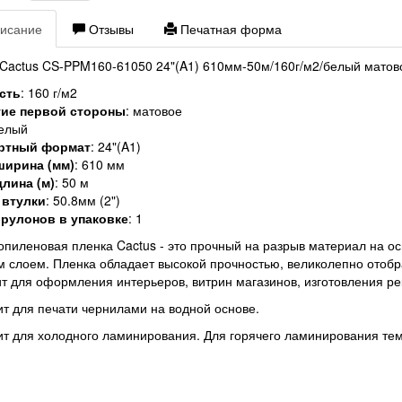
исание
Отзывы
Печатная форма
Cactus CS-PPM160-61050 24"(A1) 610мм-50м/160г/м2/белый матовое
сть
: 160 г/м2
ие первой стороны
: матовое
белый
ртный формат
: 24"(A1)
ширина (мм)
: 610 мм
лина (м)
: 50 м
 втулки
: 50.8мм (2")
 рулонов в упаковке
: 1
пиленовая пленка Cactus - это прочный на разрыв материал на о
 слоем. Пленка обладает высокой прочностью, великолепно отоб
т для оформления интерьеров, витрин магазинов, изготовления р
т для печати чернилами на водной основе.
т для холодного ламинирования. Для горячего ламинирования те