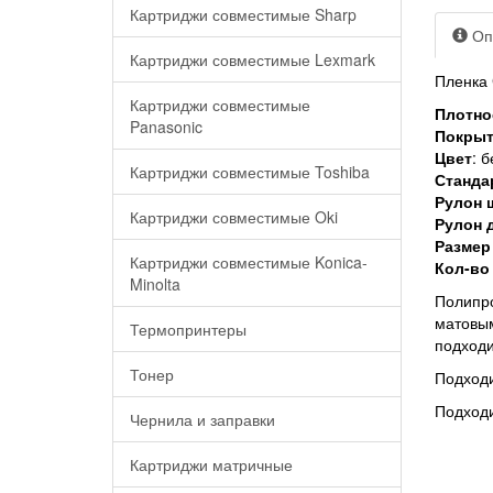
Картриджи совместимые Sharp
Оп
Картриджи совместимые Lexmark
Пленка 
Картриджи совместимые
Плотно
Panasonic
Покрыт
Цвет
: 
Картриджи совместимые Toshiba
Станда
Рулон 
Картриджи совместимые Oki
Рулон д
Размер
Картриджи совместимые Konica-
Кол-во
Minolta
Полипро
матовым
Термопринтеры
подходи
Тонер
Подходи
Подходи
Чернила и заправки
Картриджи матричные