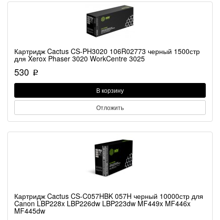
Картридж Cactus CS-PH3020 106R02773 черный 1500стр
для Xerox Phaser 3020 WorkCentre 3025
530
p
В корзину
Отложить
Картридж Cactus CS-C057HBK 057H черный 10000стр для
Canon LBP228x LBP226dw LBP223dw MF449x MF446x
MF445dw