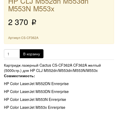
HP CLJ M552dn M553dn
M553N M553x
2 370
p
Артикул
CS-CF362A
В корзину
Картридж лазерный Cactus CS-CF362A CF362A желтый
(5000стр.) для HP CLJ M552dn/M553dn/M553N/M553x
Совместимость:
HP Color LaserJet M552DN Enrerprise
HP Color LaserJet M553DN Enrerprise
HP Color LaserJet M553N Enrerprise
HP Color LaserJet M553x Enrerprise