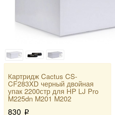
Картридж Cactus CS-
CF283XD черный двойная
упак 2200стр для HP LJ Pro
M225dn M201 M202
830
p