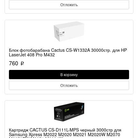
Отложить
Блок фотобарабана Cactus CS-W1332A 30000стр. для HP
LaserJet 408 Pro M432
760
p
В корзину
Отложить
Картридж CACTUS CS-D111L-MPS черный 3000стр для
Samsung Xpress M2022 M2020 M2021 M2020W M2070