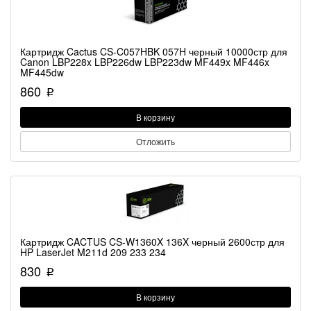
Картридж Cactus CS-C057HBK 057H черный 10000стр для
Canon LBP228x LBP226dw LBP223dw MF449x MF446x
MF445dw
860
p
В корзину
Отложить
Картридж CACTUS CS-W1360X 136X черный 2600стр для
HP LaserJet M211d 209 233 234
830
p
В корзину