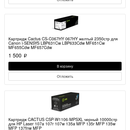
Картридж Cactus CS-C067HY 067HY желтый 2350стр для
Canon i-SENSYS LBP631Cw LBP633Cdw MF651Cw
MF655Cdw MF657Cdw
1 500
p
В корзину
Отложить
Картридж CACTUS CSP-W1106-MPSXL черный 10000стр
для HP Laser 107a 107r 107w 135a MFP 135r MFP 135w
MFP 137fnw MFP