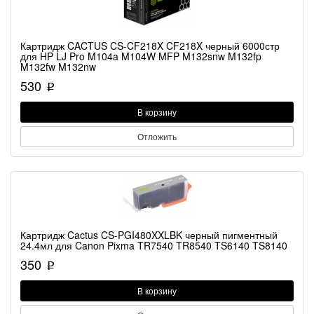
Картридж CACTUS CS-CF218X CF218X черный 6000стр
для HP LJ Pro M104a M104W MFP M132snw M132fp
M132fw M132nw
530
p
В корзину
Отложить
Картридж Cactus CS-PGI480XXLBK черный пигментный
24.4мл для Canon Pixma TR7540 TR8540 TS6140 TS8140
350
p
В корзину