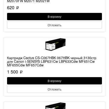
M2070FW M2071 M2021W
620
p
В корзину
Отложить
Картридж Cactus CS-C067HBK 067HBK черный 3130стр
для Canon i-SENSYS LBP631Cw LBP633Cdw MF651Cw
MF655Cdw MF657Cdw
1 500
p
В корзину
Отложить