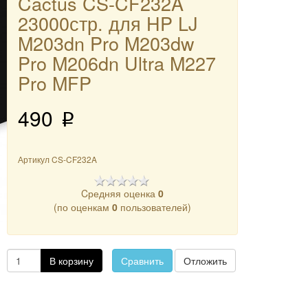
Cactus CS-CF232A
23000стр. для HP LJ
M203dn Pro M203dw
Pro M206dn Ultra M227
Pro MFP
490
p
Артикул
CS-CF232A
Cредняя оценка
0
(по оценкам
0
пользователей)
В корзину
Сравнить
Отложить