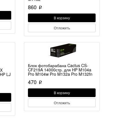
860
p
В корзину
Отложить
Блок фотобарабана Cactus CS-
CF219A 14000стр. для HP M104a
0X
Pro M104w Pro M132a Pro M132fn
HP LJ
470
p
В корзину
Отложить