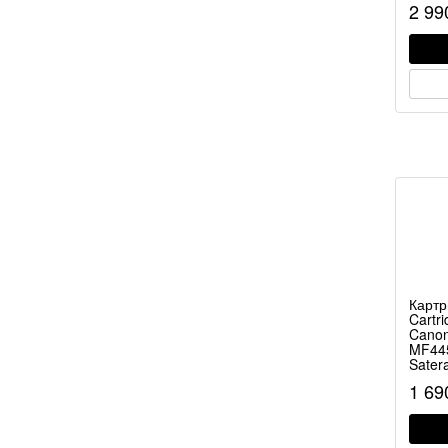
2 9
Картр
Cartr
Canon
MF44
Sater
1 6