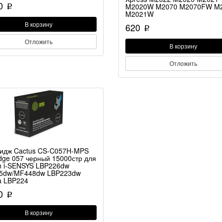
90
M2020W M2070 M2070FW M
p
M2021W
В корзину
620
p
Отложить
В корзину
Отложить
идж Cactus CS-C057H-MPS
idge 057 черный 15000стр для
 i-SENSYS LBP226dw
5dw/MF448dw LBP223dw
a LBP224
90
p
В корзину