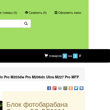
 товары (
0
)
Сравнить (
0
)
Оформить заказ
товаров
на
0
0
p
n Pro M203dw Pro M206dn Ultra M227 Pro MFP
Блок фотобарабана