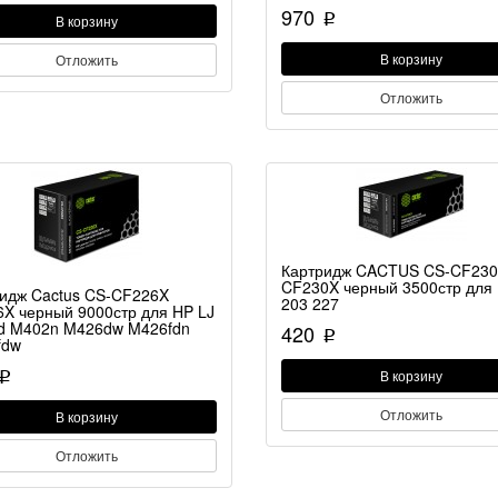
970
p
В корзину
В корзину
Отложить
Отложить
Картридж CACTUS CS-CF23
CF230X черный 3500стр для 
идж Cactus CS-CF226X
203 227
X черный 9000стр для HP LJ
d M402n M426dw M426fdn
420
p
fdw
В корзину
p
Отложить
В корзину
Отложить