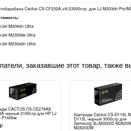
тобарабана Cactus CS-CF232A ч/б:23000стр. для LJ M203dn Pro/M
тимость:
rJet M206dn Ultra
rJet M230fdw Ultra
rJet M230sdn Ultra
патели, заказавшие этот товар, также 
ридж CACTUS CS-CE278AS
A черный 2100стр для HP LJ
Картридж Cactus CS-D115L M
6 P1606w
D115L черный 3000стр для
Samsung SL-M2620D M2820
p
M2820DW