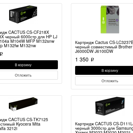
ридж CACTUS CS-CF218X
X черный 6000стр для HP LJ
M104a M104W MFP M132snw
Картридж Cactus CS-LC3237
fp M132fw M132nw
черный совместимый Brother
J6000DW J6100DW
p
1 350
p
В корзину
В корзину
Отложить
Отложить
ридж CACTUS CS-TK7125
Картридж CACTUS CS-D111L
стимый Kyocera Mita
черный 3000стр для Samsun
lfa 3212i
Xpress M2022 M2020 M2021