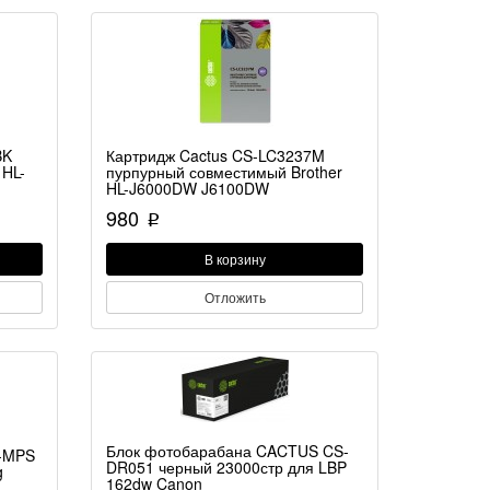
BK
Картридж Cactus CS-LC3237M
 HL-
пурпурный совместимый Brother
HL-J6000DW J6100DW
980
p
В корзину
Отложить
Блок фотобарабана CACTUS CS-
-MPS
DR051 черный 23000стр для LBP
g
162dw Canon