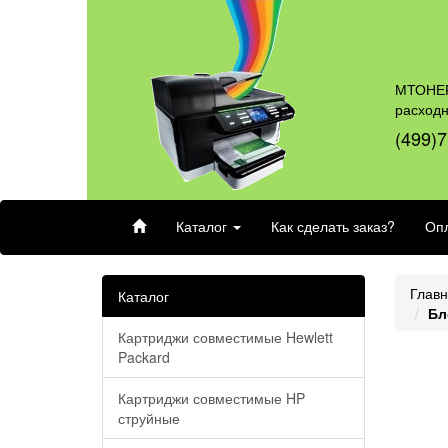
МТОНЕР
расход
(499)7
Каталог
Как сделать заказ?
Опл
Глав
Каталог
Бл
Картриджи совместимые Hewlett
Packard
Картриджи совместимые HP
струйные