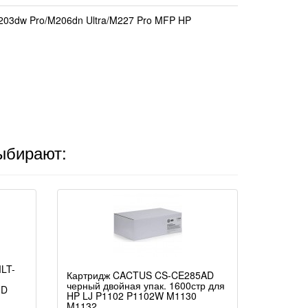
203dw Pro/M206dn Ultra/M227 Pro MFP HP
выбирают:
LT-
Картридж CACTUS CS-CE285AD
черный двойная упак. 1600стр для
ND
HP LJ P1102 P1102W M1130
M1132