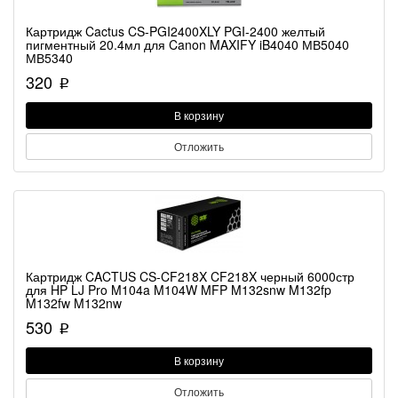
Картридж Cactus CS-PGI2400XLY PGI-2400 желтый
пигментный 20.4мл для Canon MAXIFY iB4040 МВ5040
МВ5340
320
p
В корзину
Отложить
Картридж CACTUS CS-CF218X CF218X черный 6000стр
для HP LJ Pro M104a M104W MFP M132snw M132fp
M132fw M132nw
530
p
В корзину
Отложить