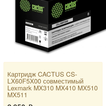
Картридж CACTUS CS-
LX60F5X00 совместимый
Lexmark MX310 MX410 MX510
MX511