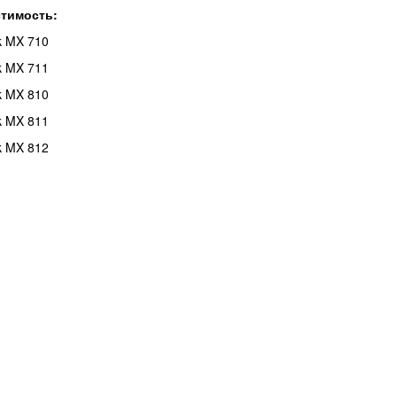
тимость:
k MX 710
k MX 711
k MX 810
k MX 811
k MX 812