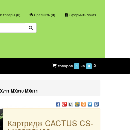
 товары (
0
)
Сравнить (
0
)
Оформить заказ
товаров
на
0
0
p
X711 MX810 MX811
Картридж CACTUS CS-