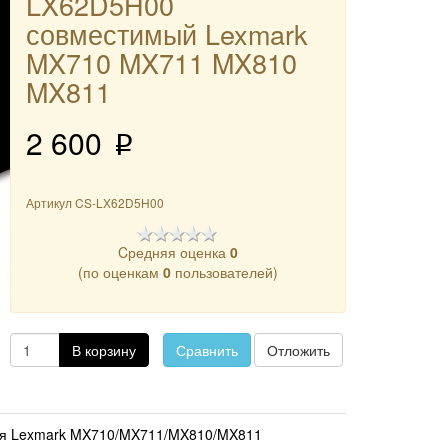
LX62D5H00
совместимый Lexmark
MX710 MX711 MX810
MX811
2 600
p
Артикул
CS-LX62D5H00
Cредняя оценка
0
(по оценкам
0
пользователей)
В корзину
Сравнить
Отложить
для Lexmark MX710/MX711/MX810/MX811