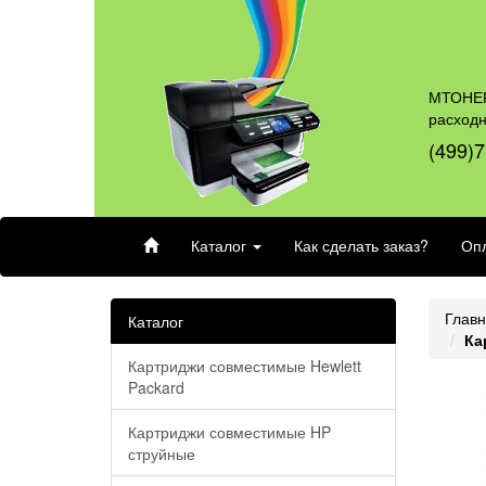
МТОНЕР
расход
(499)7
Каталог
Как сделать заказ?
Опл
Глав
Каталог
Ка
Картриджи совместимые Hewlett
Packard
Картриджи совместимые HP
струйные