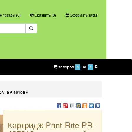
 товары (
0
)
Сравнить (
0
)
Оформить заказ
товаров
на
0
0
p
DN, SP 4510SF
Картридж Print-Rite PR-