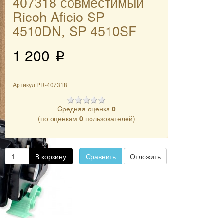
407318 совместимый
Ricoh Aficio SP
4510DN, SP 4510SF
1 200
p
Артикул
PR-407318
Cредняя оценка
0
(по оценкам
0
пользователей)
В корзину
Сравнить
Отложить