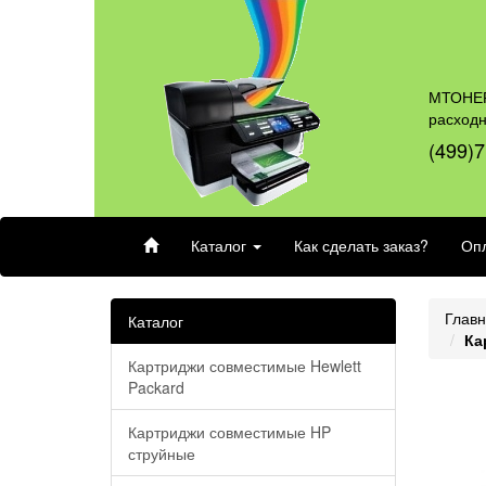
МТОНЕР
расход
(499)7
Каталог
Как сделать заказ?
Опл
Глав
Каталог
Ка
Картриджи совместимые Hewlett
Packard
Картриджи совместимые HP
струйные