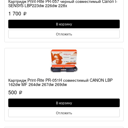
Картридж Print-Rite PR-057 черный совместимый Canon i-
SENSYS LBP223dw 226dw 228x
1 700
p
В корзину
Отложить
Картридж Print-Rite PR-051H совместимый CANON LBP
162dw MF 264dw 267dw 269dw
500
p
В корзину
Отложить