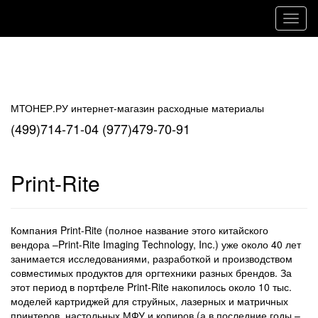
Навиг
МТОНЕР.РУ интернет-магазин расходные материалы
(499)714-71-04 (977)479-70-91
Print-Rite
Компания Print-Rite (полное название этого китайского
вендора –Print-Rite Imaging Technology, Inc.) уже около 40 лет
занимается исследованиями, разработкой и производством
совместимых продуктов для оргтехники разных брендов. За
этот период в портфеле Print-Rite накопилось около 10 тыс.
моделей картриджей для струйных, лазерных и матричных
принтеров, настольных МФУ и копиров (а в последние годы –