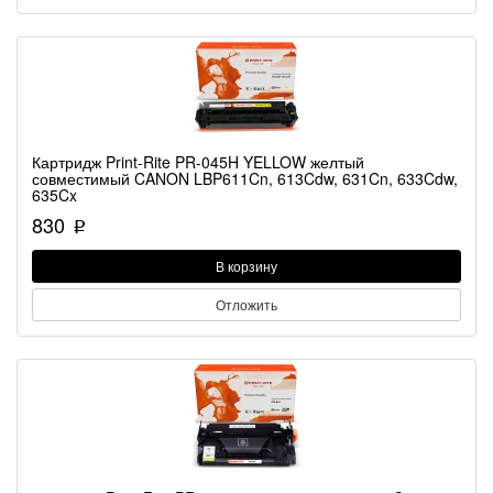
Картридж Print-Rite PR-045H YELLOW желтый
совместимый CANON LBP611Cn, 613Cdw, 631Cn, 633Cdw,
635Cx
830
p
В корзину
Отложить