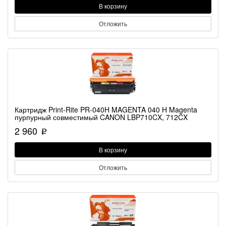
В корзину
Отложить
Картридж Print-Rite PR-040H MAGENTA 040 H Magenta
пурпурный совместимый CANON LBP710CX, 712CX
2 960
p
В корзину
Отложить