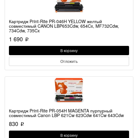
Картридж Print-Rite PR-046H YELLOW желтый
совместимый CANON LBP653Cdw, 654Cx, MF732Cdw,
734Cdw, 735Cx
1 690
p
В корзину
Отложить
Картридж Print-Rite PR-054H MAGENTA пурпурный
совместимый Canon LBP 621Cw 623Cdw 641Cw 643Cdw
830
p
В корзину