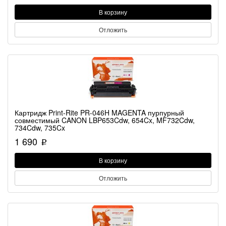
В корзину
Отложить
Картридж Print-Rite PR-046H MAGENTA пурпурный
совместимый CANON LBP653Cdw, 654Cx, MF732Cdw,
734Cdw, 735Cx
1 690
p
В корзину
Отложить