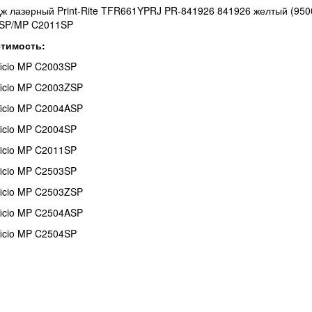
ж лазерный Print-Rite TFR661YPRJ PR-841926 841926 желтый (9500
SP/MP C2011SP
тимость:
ficio MP C2003SP
ficio MP C2003ZSP
ficio MP C2004ASP
ficio MP C2004SP
ficio MP C2011SP
ficio MP C2503SP
ficio MP C2503ZSP
ficio MP C2504ASP
ficio MP C2504SP