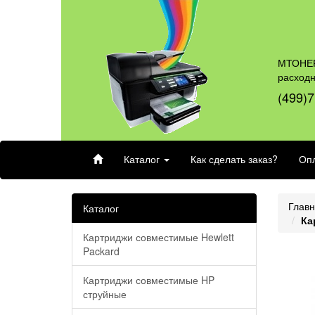
МТОНЕР
расход
(499)7
Каталог
Как сделать заказ?
Опл
Глав
Каталог
Ка
Картриджи совместимые Hewlett
Packard
Картриджи совместимые HP
струйные