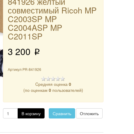
841926 желтый
совместимый Ricoh MP
C2003SP MP
C2004ASP MP
C2011SP
3 200
p
Артикул
PR-841926
Cредняя оценка
0
(по оценкам
0
пользователей)
В корзину
Сравнить
Отложить