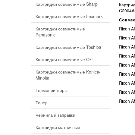
Картриджи совместимые Sharp
Картрид
C2004A
Картриджи совместимые Lexmark
Совмес
Картриджи совместимые
Ricoh A
Panasonic
Ricoh A
Ricoh A
Картриджи совместимые Toshiba
Ricoh A
Картриджи совместимые Oki
Ricoh A
Картриджи совместимые Konica-
Ricoh A
Minolta
Ricoh A
Термопринтеры
Ricoh A
Ricoh A
Тонер
Чернила и заправки
Картриджи матричные