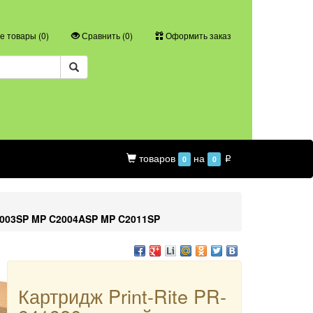
 товары (
0
)
Сравнить (
0
)
Оформить заказ
товаров
на
0
0
p
2003SP MP C2004ASP MP C2011SP
Картридж Print-Rite PR-