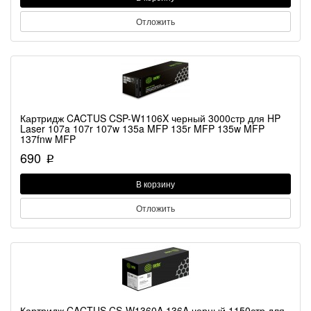
Отложить
Картридж CACTUS CSP-W1106X черный 3000стр для HP
Laser 107a 107r 107w 135a MFP 135r MFP 135w MFP
137fnw MFP
690
p
В корзину
Отложить
Картридж CACTUS CS-W1360A 136A черный 1150стр для