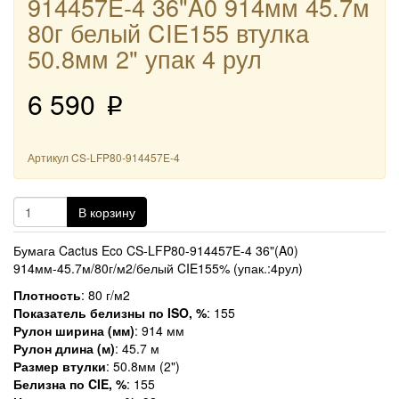
914457E-4 36"A0 914мм 45.7м
80г белый CIE155 втулка
50.8мм 2" упак 4 рул
6 590
p
Артикул
CS-LFP80-914457E-4
В корзину
Бумага Cactus Eco CS-LFP80-914457E-4 36"(A0)
914мм-45.7м/80г/м2/белый CIE155% (упак.:4рул)
Плотность
: 80 г/м2
Показатель белизны по ISO, %
: 155
Рулон ширина (мм)
: 914 мм
Рулон длина (м)
: 45.7 м
Размер втулки
: 50.8мм (2")
Белизна по CIE, %
: 155