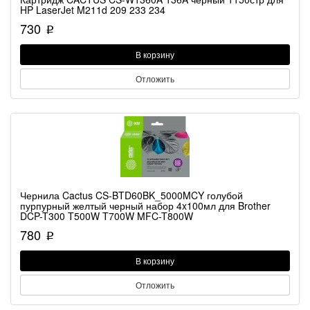
HP LaserJet M211d 209 233 234
730
p
В корзину
Отложить
Чернила Cactus CS-BTD60BK_5000MCY голубой
пурпурный желтый черный набор 4x100мл для Brother
DCP-T300 T500W T700W MFC-T800W
780
p
В корзину
Отложить