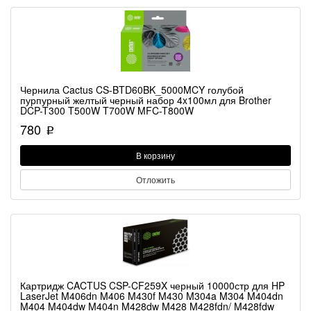
Чернила Cactus CS-BTD60BK_5000MCY голубой
пурпурный желтый черный набор 4x100мл для Brother
DCP-T300 T500W T700W MFC-T800W
780
p
В корзину
Отложить
Картридж CACTUS CSP-CF259X черный 10000стр для HP
LaserJet M406dn M406 M430f M430 M304a M304 M404dn
M404 M404dw M404n M428dw M428 M428fdn/ M428fdw