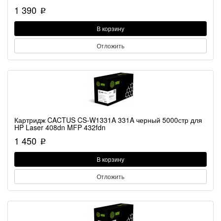
1 390
p
В корзину
Отложить
Картридж CACTUS CS-W1331A 331A черный 5000стр для
HP Laser 408dn MFP 432fdn
1 450
p
В корзину
Отложить